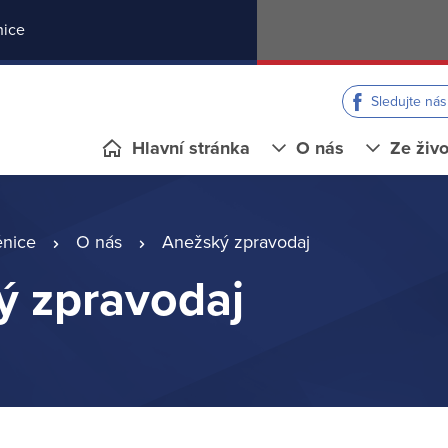
nice
Sledujte ná
Hlavní stránka
O nás
Ze živo
ěnice
O nás
Anežský zpravodaj
ý zpravodaj