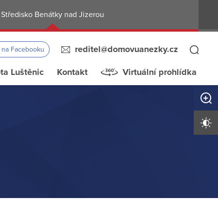
Středisko Benátky nad Jizerou
reditel@domovuanezky.cz
s na Facebooku
ta Luštěnic
Kontakt
Virtuální prohlídka
Zvětši
Vysoký 