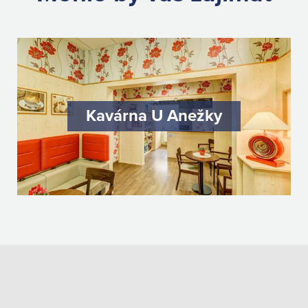
Kavárna U Anežky