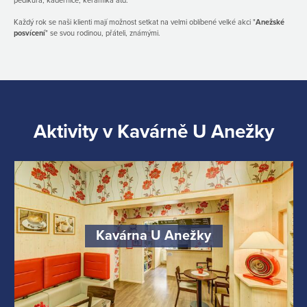
pedikúra, kadeřnice, keramika atd.
Každý rok se naši klienti mají možnost setkat na velmi oblíbené velké akci "
Anežské
posvícení
" se svou rodinou, přáteli, známými.
Aktivity v Kavárně U Anežky
Kavárna U Anežky