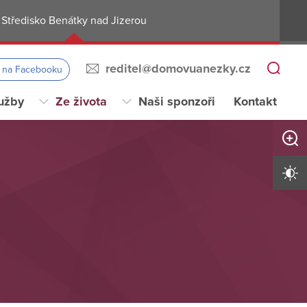
Středisko Benátky nad Jizerou
reditel@domovuanezky.cz
s na Facebooku
užby
Ze života
Naši sponzoři
Kontakt
Zvětši
Vysoký 