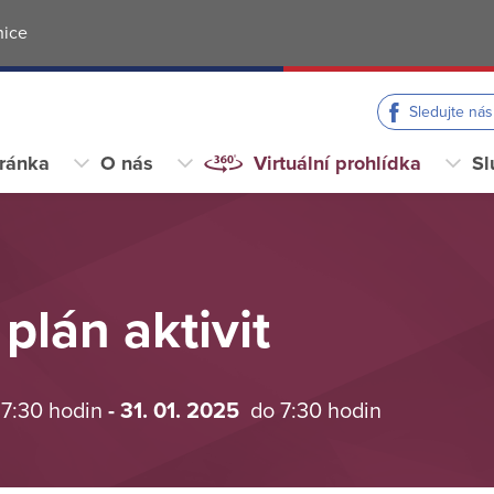
nice
Sledujte ná
tránka
O nás
Virtuální prohlídka
Sl
plán aktivit
 7:30 hodin
- 31. 01. 2025
do 7:30 hodin