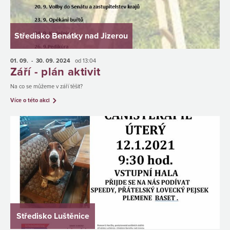
Středisko Benátky nad Jizerou
01. 09.
- 30. 09.
2024
od 13:04
Září - plán aktivit
Na co se můžeme v září těšit?
Více o této akci
Středisko Luštěnice