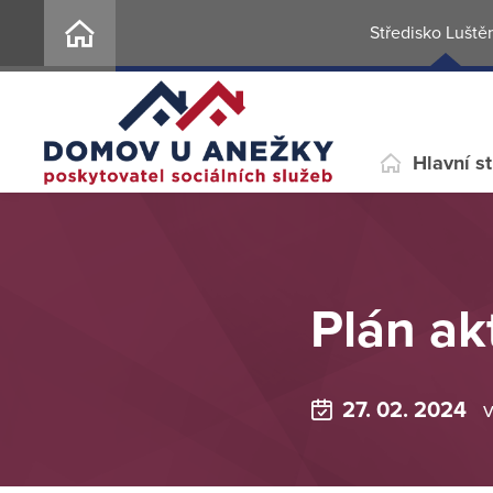
Středisko Luště
Hlavní s
Plán akt
27. 02. 2024
v