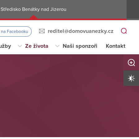
Středisko Benátky nad Jizerou
reditel@domovuanezky.cz
s na Facebooku
užby
Ze života
Naši sponzoři
Kontakt
Zvětši
Vysoký 