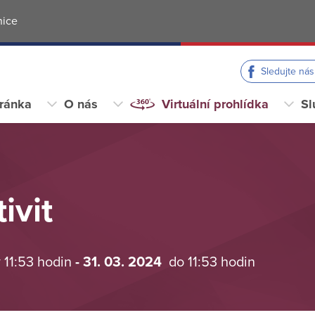
nice
Sledujte ná
tránka
O nás
Virtuální prohlídka
Sl
ivit
 11:53 hodin
- 31. 03. 2024
do 11:53 hodin