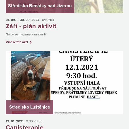
Středisko Benátky nad Jizerou
01. 09.
- 30. 09.
2024
od 13:04
Září - plán aktivit
Na co se můžeme v září těšit?
Více o této akci
Středisko Luštěnice
12. 01.
2021
9:30 - 11:00
Canisterapie