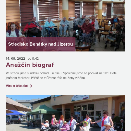
Středisko Benátky nad Jizerou
14. 09.
2022
od 9:42
Anežčin biograf
Ve středu jsme si udělali pohodu u filmu. Společně jsme se podívali na film: Bota
jménem Melichar. Pšíště se můžeme těšit na Ženy v Běhu.
Více o této akci