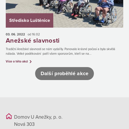
Středisko Luštěnice
03. 06.
2022
od 16:02
Anežské slavnosti
Tradiční Anežské slavnosti se nám vydařily. Panovalo krásné počasí a byla skvělá
nálada. Velké poděkování patří všem sponzorům, kteří se na...
Více o této akci
Další proběhlé akce
Domov U Anežky, p. o.
Nová 303