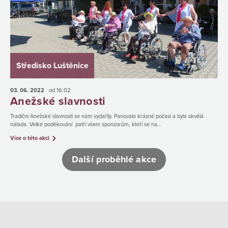
Středisko Luštěnice
03. 06.
2022
od 16:02
Anežské slavnosti
Tradiční Anežské slavnosti se nám vydařily. Panovalo krásné počasí a byla skvělá
nálada. Velké poděkování patří všem sponzorům, kteří se na...
Více o této akci
Další proběhlé akce