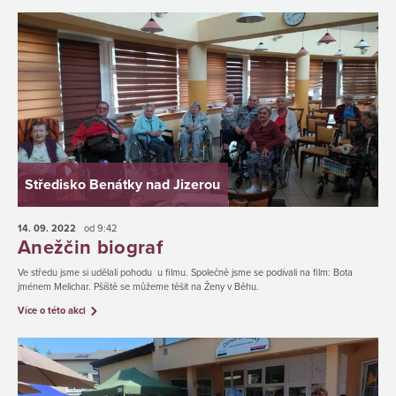
Středisko Benátky nad Jizerou
14. 09.
2022
od 9:42
Anežčin biograf
Ve středu jsme si udělali pohodu u filmu. Společně jsme se podívali na film: Bota
jménem Melichar. Pšíště se můžeme těšit na Ženy v Běhu.
Více o této akci