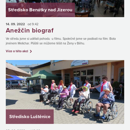
Středisko Benátky nad Jizerou
14. 09.
2022
od 9:42
Anežčin biograf
Ve středu jsme si udělali pohodu u filmu. Společně jsme se podívali na film: Bota
jménem Melichar. Pšíště se můžeme těšit na Ženy v Běhu.
Více o této akci
Středisko Luštěnice