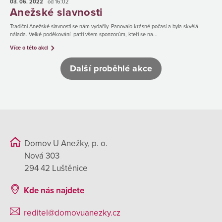
03. 06.
2022
od 16:02
Anežské slavnosti
Tradiční Anežské slavnosti se nám vydařily. Panovalo krásné počasí a byla skvělá
nálada. Velké poděkování patří všem sponzorům, kteří se na...
Více o této akci
Další proběhlé akce
Domov U Anežky, p. o.
Nová 303
294 42 Luštěnice
Kde nás najdete
reditel@domovuanezky.cz