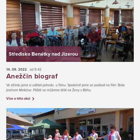
Středisko Benátky nad Jizerou
14. 09.
2022
od 9:42
Anežčin biograf
Ve středu jsme si udělali pohodu u filmu. Společně jsme se podívali na film: Bota
jménem Melichar. Pšíště se můžeme těšit na Ženy v Běhu.
Více o této akci