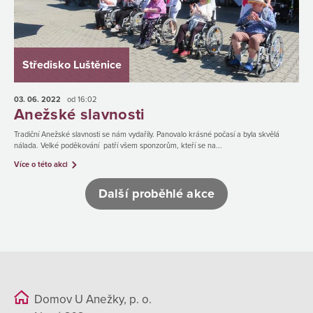
Středisko Luštěnice
03. 06.
2022
od 16:02
Anežské slavnosti
Tradiční Anežské slavnosti se nám vydařily. Panovalo krásné počasí a byla skvělá
nálada. Velké poděkování patří všem sponzorům, kteří se na...
Více o této akci
Další proběhlé akce
Domov U Anežky, p. o.