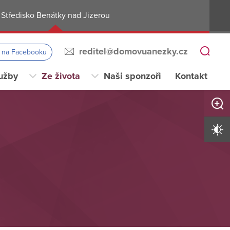
Středisko Benátky nad Jizerou
reditel@domovuanezky.cz
s na Facebooku
užby
Ze života
Naši sponzoři
Kontakt
Zvětši
Vysoký 