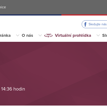
nice
Sledujte ná
tránka
O nás
Virtuální prohlídka
Sl
 14:36 hodin