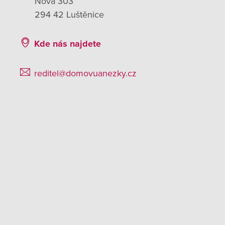
Nová 303
294 42 Luštěnice
Kde nás najdete
reditel@domovuanezky.cz