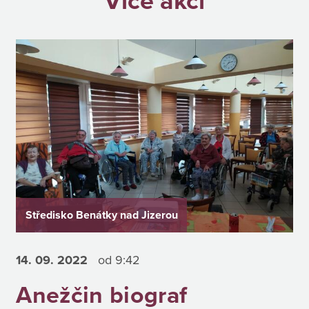
Více akcí
Středisko Benátky nad Jizerou
14. 09.
2022
od 9:42
Anežčin biograf