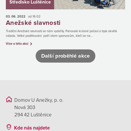
Středisko Luštěnice
03. 06.
2022
od 16:02
Anežské slavnosti
Tradiční Anežské slavnosti se nám vydařily. Panovalo krásné počasí a byla skvělá
nálada. Velké poděkování patří všem sponzorům, kteří se na...
Více o této akci
Další proběhlé akce
Domov U Anežky, p. o.
Nová 303
294 42 Luštěnice
Kde nás najdete