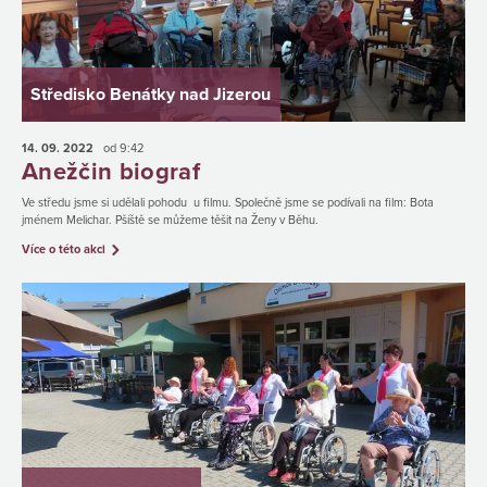
Středisko Benátky nad Jizerou
14. 09.
2022
od 9:42
Anežčin biograf
Ve středu jsme si udělali pohodu u filmu. Společně jsme se podívali na film: Bota
jménem Melichar. Pšíště se můžeme těšit na Ženy v Běhu.
Více o této akci