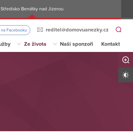
Středisko Benátky nad Jizerou
reditel@domovuanezky.cz
s na Facebooku
užby
Ze života
Naši sponzoři
Kontakt
Zvětši
Vysoký 