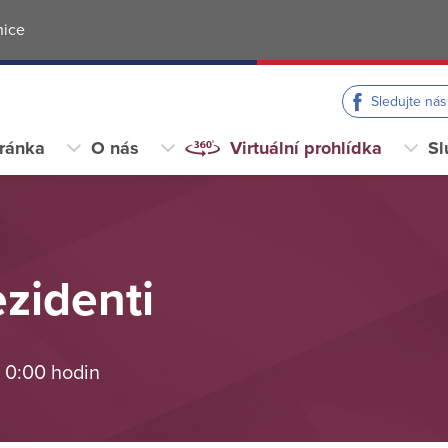
nice
Sledujte ná
tránka
O nás
Virtuální prohlídka
Sl
ezidenti
 0:00 hodin