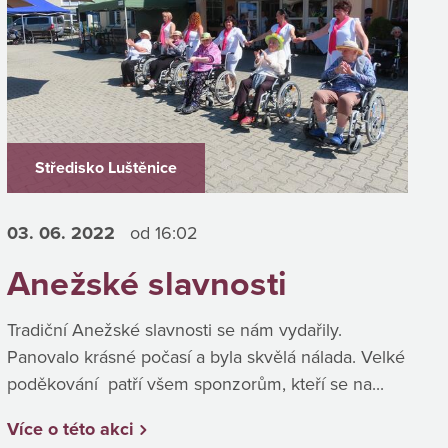
Středisko Luštěnice
03. 06.
2022
od 16:02
Anežské slavnosti
Tradiční Anežské slavnosti se nám vydařily.
Panovalo krásné počasí a byla skvělá nálada. Velké
poděkování patří všem sponzorům, kteří se na...
Více o této akci