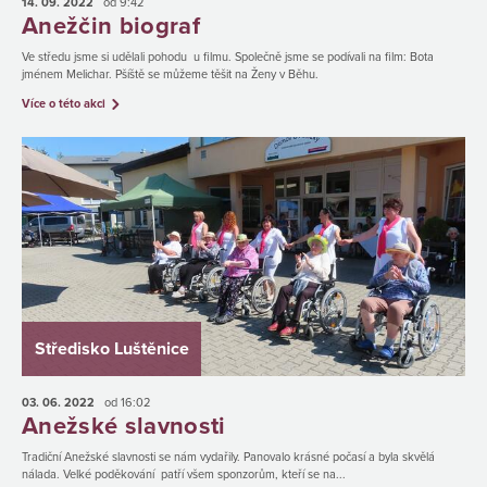
14. 09.
2022
od 9:42
Anežčin biograf
Ve středu jsme si udělali pohodu u filmu. Společně jsme se podívali na film: Bota
jménem Melichar. Pšíště se můžeme těšit na Ženy v Běhu.
Více o této akci
Středisko Luštěnice
03. 06.
2022
od 16:02
Anežské slavnosti
Tradiční Anežské slavnosti se nám vydařily. Panovalo krásné počasí a byla skvělá
nálada. Velké poděkování patří všem sponzorům, kteří se na...