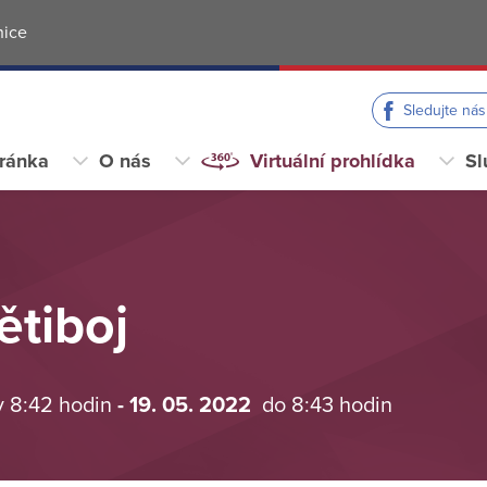
nice
Sledujte ná
tránka
O nás
Virtuální prohlídka
Sl
ětiboj
v 8:42 hodin
- 19. 05. 2022
do 8:43 hodin