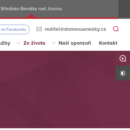
Středisko Benátky nad Jizerou
reditel@domovuanezky.cz
s na Facebooku
užby
Ze života
Naši sponzoři
Kontakt
Zvětši
Vysoký 