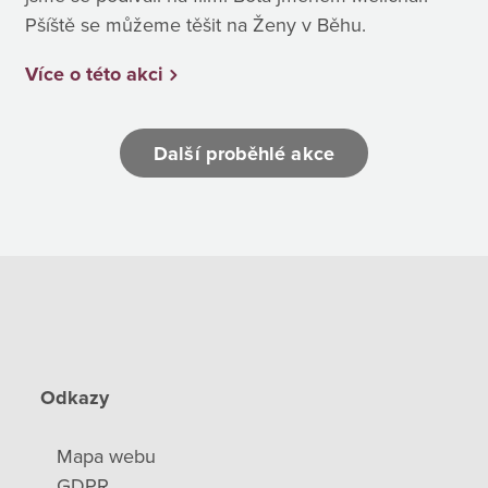
Pšíště se můžeme těšit na Ženy v Běhu.
Více o této akci
Další proběhlé akce
Odkazy
Mapa webu
GDPR