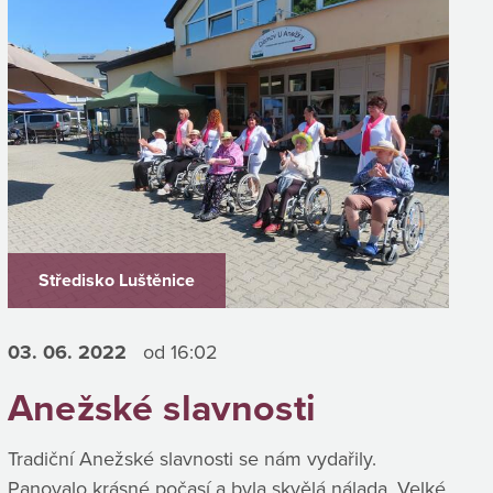
Středisko Luštěnice
03. 06.
2022
od 16:02
Anežské slavnosti
Tradiční Anežské slavnosti se nám vydařily.
Panovalo krásné počasí a byla skvělá nálada. Velké