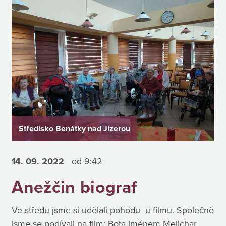
Středisko Benátky nad Jizerou
14. 09.
2022
od 9:42
Anežčin biograf
Ve středu jsme si udělali pohodu u filmu. Společně
jsme se podívali na film: Bota jménem Melichar.