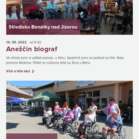
Středisko Benátky nad Jizerou
14. 09.
2022
od 9:42
Anežčin biograf
Ve středu jsme si udělali pohodu u filmu. Společně jsme se podívali na film: Bota
jménem Melichar. Pšíště se můžeme těšit na Ženy v Běhu.
Více o této akci