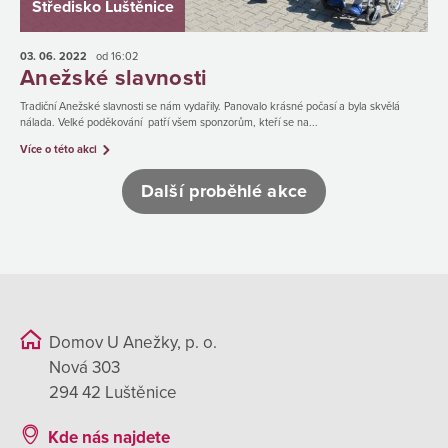
Středisko Luštěnice
03. 06.
2022
od 16:02
Anežské slavnosti
Tradiční Anežské slavnosti se nám vydařily. Panovalo krásné počasí a byla skvělá
nálada. Velké poděkování patří všem sponzorům, kteří se na...
Více o této akci
Další proběhlé akce
Domov U Anežky, p. o.
Nová 303
294 42 Luštěnice
Kde nás najdete