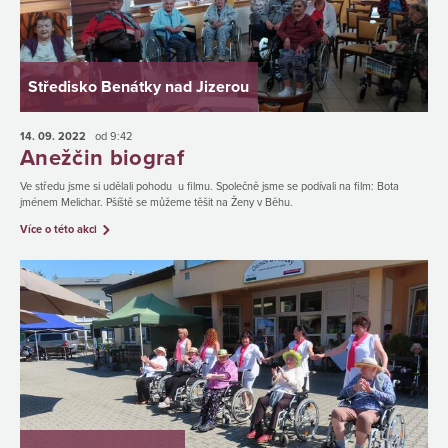
Středisko Benátky nad Jizerou
14. 09.
2022
od 9:42
Anežčin biograf
Ve středu jsme si udělali pohodu u filmu. Společně jsme se podívali na film: Bota
jménem Melichar. Pšíště se můžeme těšit na Ženy v Běhu.
Více o této akci