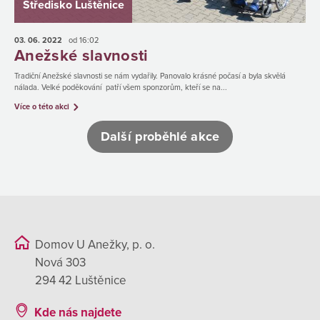
Středisko Luštěnice
03. 06.
2022
od 16:02
Anežské slavnosti
Tradiční Anežské slavnosti se nám vydařily. Panovalo krásné počasí a byla skvělá
nálada. Velké poděkování patří všem sponzorům, kteří se na...
Více o této akci
Další proběhlé akce
Domov U Anežky, p. o.
Nová 303
294 42 Luštěnice
Kde nás najdete