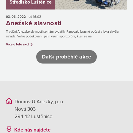
Středisko Luštěnice
03. 06.
2022
od 16:02
Anežské slavnosti
Tradiční Anežské slavnosti se nám vydařily. Panovalo krásné počasí a byla skvělá
nálada. Velké poděkování patří všem sponzorům, kteří se na...
Více o této akci
Další proběhlé akce
Domov U Anežky, p. o.
Nová 303
294 42 Luštěnice
Kde nás najdete