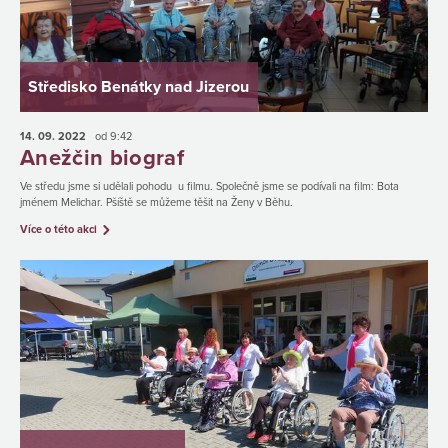
Středisko Benátky nad Jizerou
14. 09.
2022
od 9:42
Anežčin biograf
Ve středu jsme si udělali pohodu u filmu. Společně jsme se podívali na film: Bota
jménem Melichar. Pšíště se můžeme těšit na Ženy v Běhu.
Více o této akci