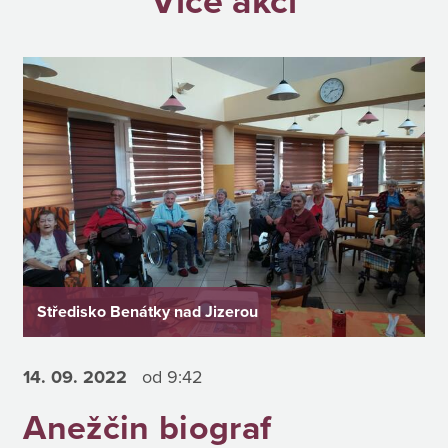
Více akcí
Středisko Benátky nad Jizerou
14. 09.
2022
od 9:42
Anežčin biograf