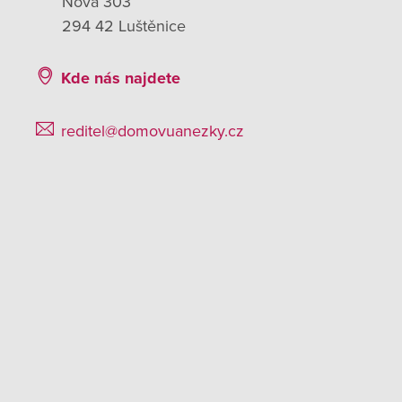
Nová 303
294 42 Luštěnice
Kde nás najdete
reditel@domovuanezky.cz