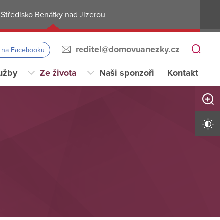
Středisko Benátky nad Jizerou
reditel@domovuanezky.cz
s na Facebooku
užby
Ze života
Naši sponzoři
Kontakt
Zvětši
Vysoký 