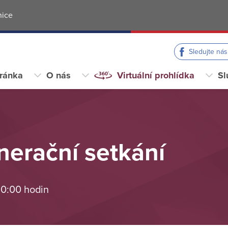
nice
Sledujte ná
tránka
O nás
Virtuální prohlídka
Sl
erační setkání
 0:00 hodin