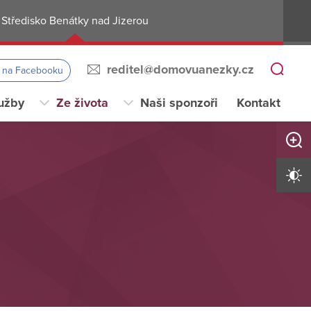
Středisko Benátky nad Jizerou
reditel@domovuanezky.cz
s na Facebooku
užby
Ze života
Naši sponzoři
Kontakt
Zvětši
Vysoký 