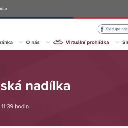
nice
Sledujte ná
tránka
O nás
Virtuální prohlídka
Sl
ská nadílka
 11:39 hodin