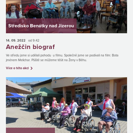
Středisko Benátky nad Jizerou
14. 09.
2022
od 9:42
Anežčin biograf
Ve středu jsme si udělali pohodu u filmu. Společně jsme se podívali na film: Bota
jménem Melichar. Pšíště se můžeme těšit na Ženy v Běhu.
Více o této akci