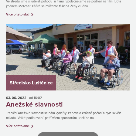
Ve středu jsme si udělali pohodu u filmu. Společně jsme se podívali na film: Bota
jménem Melichar. Pšíště se můžeme těšit na Ženy v Běhu.
Více o této akci
Středisko Luštěnice
03. 06.
2022
od 16:02
Anežské slavnosti
Tradiční Anežské slavnosti se nám vydařily. Panovalo krásné počasí a byla skvělá
nálada. Velké poděkování patří všem sponzorům, kteří se na...
Více o této akci