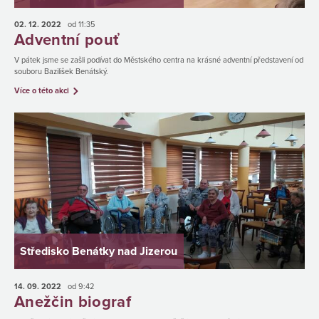
02. 12.
2022
od 11:35
Adventní pouť
V pátek jsme se zašli podívat do Městského centra na krásné adventní představení od
souboru Bazilišek Benátský.
Více o této akci
Středisko Benátky nad Jizerou
14. 09.
2022
od 9:42
Anežčin biograf