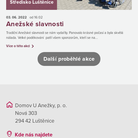
Středisko Luštěnice
03. 06.
2022
od 16:02
Anežské slavnosti
Tradiční Anežské slavnosti se nám vydařily. Panovalo krásné počasí a byla skvělá
nálada. Velké poděkování patří všem sponzorům, kteří se na...
Více o této akci
Další proběhlé akce
Domov U Anežky, p. o.
Nová 303
294 42 Luštěnice
Kde nás najdete