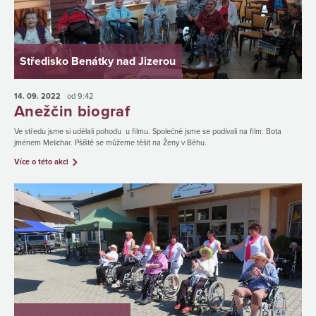
Středisko Benátky nad Jizerou
14. 09.
2022
od 9:42
Anežčin biograf
Ve středu jsme si udělali pohodu u filmu. Společně jsme se podívali na film: Bota
jménem Melichar. Pšíště se můžeme těšit na Ženy v Běhu.
Více o této akci