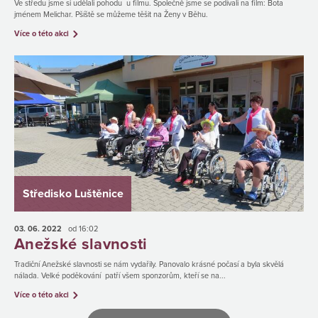
Ve středu jsme si udělali pohodu u filmu. Společně jsme se podívali na film: Bota
jménem Melichar. Pšíště se můžeme těšit na Ženy v Běhu.
Více o této akci
Středisko Luštěnice
03. 06.
2022
od 16:02
Anežské slavnosti
Tradiční Anežské slavnosti se nám vydařily. Panovalo krásné počasí a byla skvělá
nálada. Velké poděkování patří všem sponzorům, kteří se na...
Více o této akci