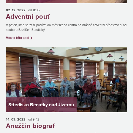
02. 12.
2022
od 11:35
Adventní pouť
V pátek jsme se zašli podívat do Městského centra na krásné adventní představení od
souboru Bazilišek Benátský.
Více o této akci
Středisko Benátky nad Jizerou
14. 09.
2022
od 9:42
Anežčin biograf