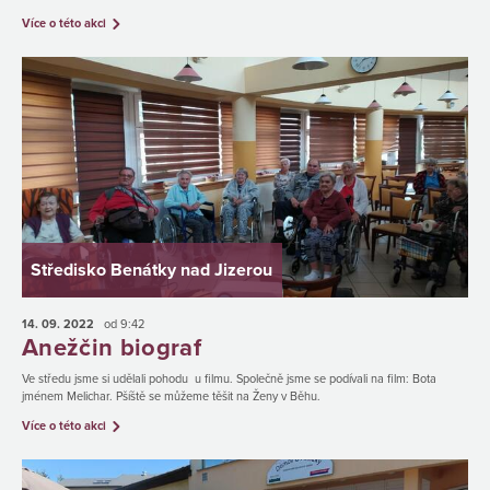
Více o této akci
Středisko Benátky nad Jizerou
14. 09.
2022
od 9:42
Anežčin biograf
Ve středu jsme si udělali pohodu u filmu. Společně jsme se podívali na film: Bota
jménem Melichar. Pšíště se můžeme těšit na Ženy v Běhu.
Více o této akci