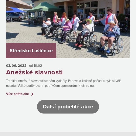
Středisko Luštěnice
03. 06.
2022
od 16:02
Anežské slavnosti
Tradiční Anežské slavnosti se nám vydařily. Panovalo krásné počasí a byla skvělá
nálada. Velké poděkování patří všem sponzorům, kteří se na...
Více o této akci
Další proběhlé akce