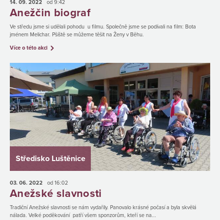
14. 09.
2022
od 9:42
Anežčin biograf
Ve středu jsme si udělali pohodu u filmu. Společně jsme se podívali na film: Bota
jménem Melichar. Pšíště se můžeme těšit na Ženy v Běhu.
Více o této akci
Středisko Luštěnice
03. 06.
2022
od 16:02
Anežské slavnosti
Tradiční Anežské slavnosti se nám vydařily. Panovalo krásné počasí a byla skvělá
nálada. Velké poděkování patří všem sponzorům, kteří se na...