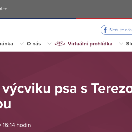
nice
Sledujte ná
tránka
O nás
Virtuální prohlídka
Sl
výcviku psa s Terez
ou
v 16:14 hodin