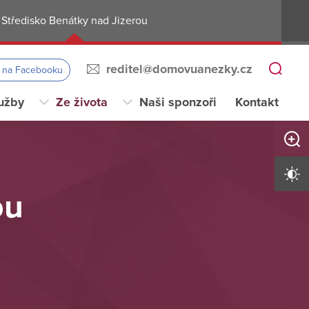
Středisko Benátky nad Jizerou
reditel@domovuanezky.cz
s na Facebooku
užby
Ze života
Naši sponzoři
Kontakt
Zvětši
Vysoký 
ou