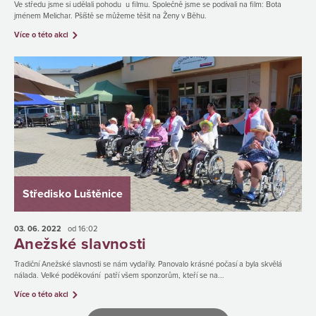
Ve středu jsme si udělali pohodu u filmu. Společně jsme se podívali na film: Bota
jménem Melichar. Pšíště se můžeme těšit na Ženy v Běhu.
Více o této akci
Středisko Luštěnice
03. 06.
2022
od 16:02
Anežské slavnosti
Tradiční Anežské slavnosti se nám vydařily. Panovalo krásné počasí a byla skvělá
nálada. Velké poděkování patří všem sponzorům, kteří se na...
Více o této akci