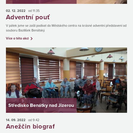
02. 12.
2022
od 11:35
Adventní pouť
V pátek jsme se zašli podívat do Městského centra na krásné adventní představení od
souboru Bazilišek Benátský.
Více o této akci
Středisko Benátky nad Jizerou
14. 09.
2022
od 9:42
Anežčin biograf