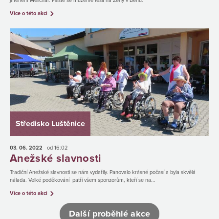
jménem Melichar. Pšíště se můžeme těšit na Ženy v Běhu.
Více o této akci
Středisko Luštěnice
03. 06.
2022
od 16:02
Anežské slavnosti
Tradiční Anežské slavnosti se nám vydařily. Panovalo krásné počasí a byla skvělá
nálada. Velké poděkování patří všem sponzorům, kteří se na...
Více o této akci
Další proběhlé akce