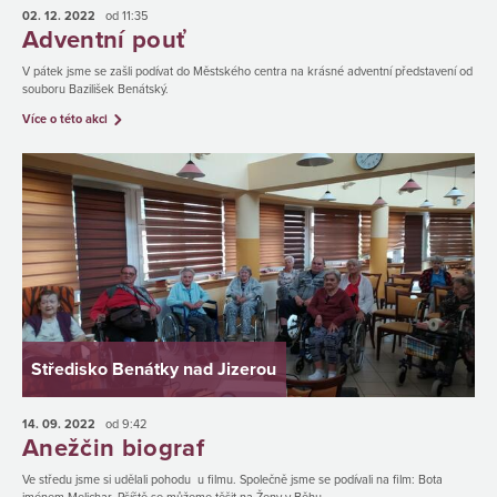
02. 12.
2022
od 11:35
Adventní pouť
V pátek jsme se zašli podívat do Městského centra na krásné adventní představení od
souboru Bazilišek Benátský.
Více o této akci
Středisko Benátky nad Jizerou
14. 09.
2022
od 9:42
Anežčin biograf
Ve středu jsme si udělali pohodu u filmu. Společně jsme se podívali na film: Bota