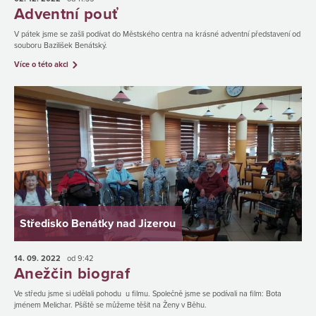
Adventní pouť
V pátek jsme se zašli podívat do Městského centra na krásné adventní představení od
souboru Bazilišek Benátský.
Více o této akci
Středisko Benátky nad Jizerou
14. 09.
2022
od 9:42
Anežčin biograf
Ve středu jsme si udělali pohodu u filmu. Společně jsme se podívali na film: Bota
jménem Melichar. Pšíště se můžeme těšit na Ženy v Běhu.