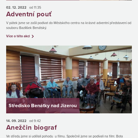
02. 12.
2022
od 11:35
Adventní pouť
V pátek jsme se zašli podívat do Městského centra na krásné adventní představení od
souboru Bazilišek Benátský.
Více o této akci
Středisko Benátky nad Jizerou
14. 09.
2022
od 9:42
Anežčin biograf
Ve středu jsme si udělali pohodu u filmu. Společně jsme se podívali na film: Bota