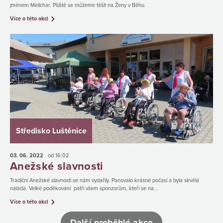
jménem Melichar. Pšíště se můžeme těšit na Ženy v Běhu.
Více o této akci
Středisko Luštěnice
03. 06.
2022
od 16:02
Anežské slavnosti
Tradiční Anežské slavnosti se nám vydařily. Panovalo krásné počasí a byla skvělá
nálada. Velké poděkování patří všem sponzorům, kteří se na...
Více o této akci
Další proběhlé akce