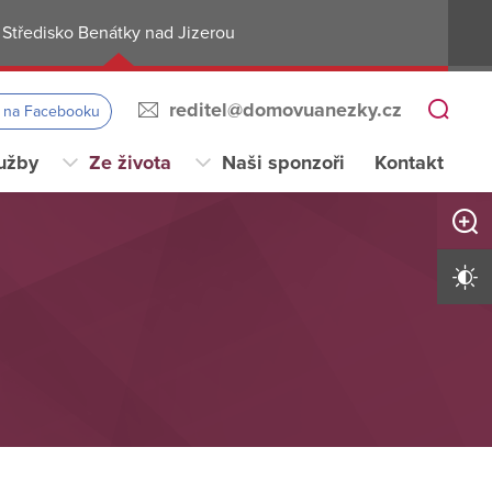
Středisko Benátky nad Jizerou
reditel@domovuanezky.cz
s na Facebooku
užby
Ze života
Naši sponzoři
Kontakt
Zvětši
Vysoký 