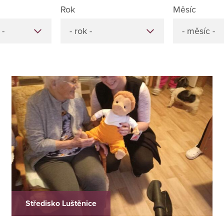
Rok
Měsíc
 -
- rok -
- měsíc -
Středisko Luštěnice