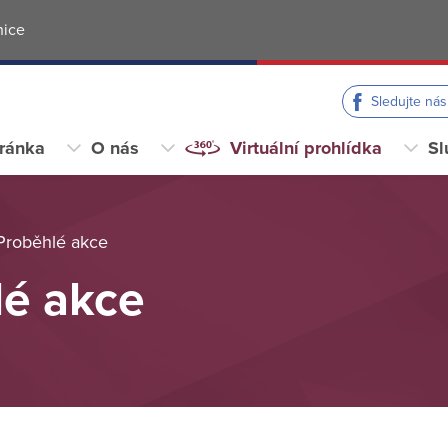
nice
Sledujte ná
tránka
O nás
Virtuální prohlídka
Sl
Proběhlé akce
lé akce