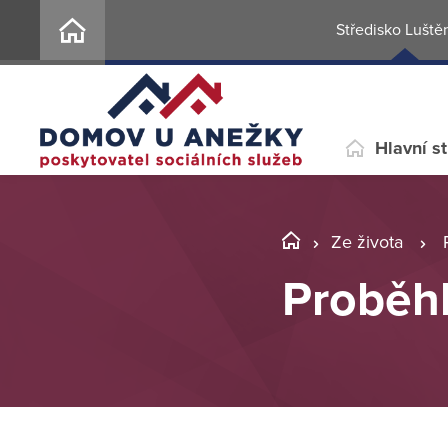
Středisko Luště
Hlavní s
Ze života
Proběh